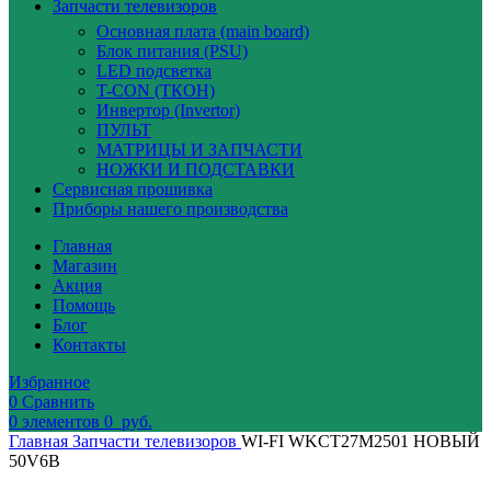
Запчасти телевизоров
Основная плата (main board)
Блок питания (PSU)
LED подсветка
T-CON (ТКОН)
Инвертор (Invertor)
ПУЛЬТ
МАТРИЦЫ И ЗАПЧАСТИ
НОЖКИ И ПОДСТАВКИ
Сервисная прошивка
Приборы нашего производства
Главная
Магазин
Акция
Помощь
Блог
Контакты
Избранное
0
Сравнить
0
элементов
0
руб.
Главная
Запчасти телевизоров
WI-FI WKCT27M2501 НОВЫЙ
50V6B