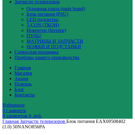
Запчасти телевизоров
Основная плата (main board)
Блок питания (PSU)
LED подсветка
T-CON (ТКОН)
Инвертор (Invertor)
ПУЛЬТ
МАТРИЦЫ И ЗАПЧАСТИ
НОЖКИ И ПОДСТАВКИ
Сервисная прошивка
Приборы нашего производства
Главная
Магазин
Акция
Помощь
Блог
Контакты
Избранное
0
Сравнить
0
элементов
0
руб.
Главная
Запчасти телевизоров
Блок питания EAX69508402
(1.0) 50NANO856PA