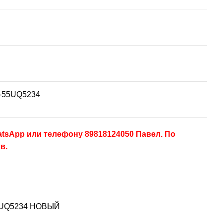
-55UQ5234
tsApp или телефону 89818124050 Павел. По
тв.
55UQ5234 НОВЫЙ