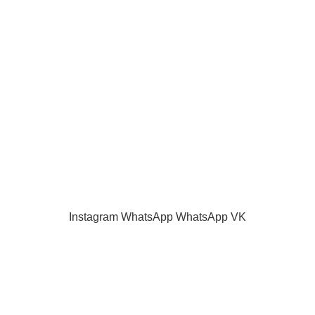
О нас
Наш блог
Акции и скидки
Каталог
Контакты
Как оплатить
Продажа запчастей для телевизоров. VASHTV-SERVICE.RU 2013 -
2024 Все права защищены.
Принимаем все виды оплаты.
Instagram
WhatsApp
WhatsApp
VK