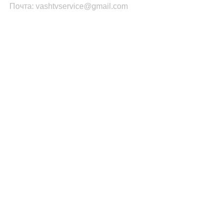
Почта: vashtvservice@gmail.com
КАТЕГОРИИ ТОВАРОВ
Платы Main SSB
Блоки питания ТВ
Led подсветка
T-CON
Шлейфы
Инвертор
ПОПУЛЯРНОЕ
Запчасти Samsung
Запчасти LG
Запчасти PHILIPS