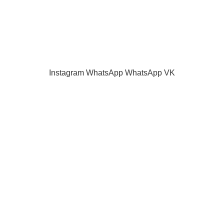
Как оплатить
Продажа запчастей для телевизоров. VASHTV-SERVICE.RU 2013 -
2024 Все права защищены.
Принимаем все виды оплаты.
Instagram
WhatsApp
WhatsApp
VK