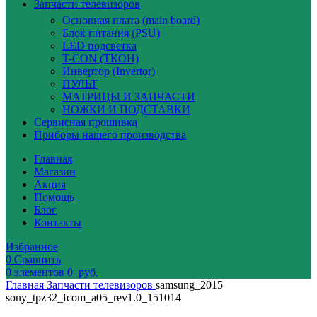
Запчасти телевизоров
Основная плата (main board)
Блок питания (PSU)
LED подсветка
T-CON (ТКОН)
Инвертор (Invertor)
ПУЛЬТ
МАТРИЦЫ И ЗАПЧАСТИ
НОЖКИ И ПОДСТАВКИ
Сервисная прошивка
Приборы нашего производства
Главная
Магазин
Акция
Помощь
Блог
Контакты
Избранное
0
Сравнить
0
элементов
0
руб.
Главная
Запчасти телевизоров
samsung_2015
sony_tpz32_fcom_a05_rev1.0_151014