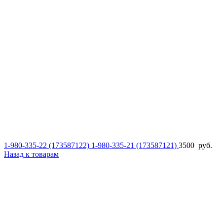
1-980-335-22 (173587122) 1-980-335-21 (173587121)
3500
руб.
Назад к товарам