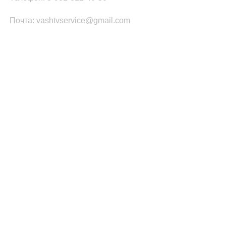
Почта: vashtvservice@gmail.com
КАТЕГОРИИ ТОВАРОВ
Платы Main SSB
Блоки питания ТВ
Led подсветка
T-CON
Шлейфы
Инвертор
ПОПУЛЯРНОЕ
Запчасти Samsung
Запчасти LG
Запчасти PHILIPS