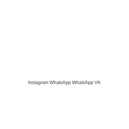
Наш блог
Акции и скидки
Каталог
Контакты
Как оплатить
Продажа запчастей для телевизоров. VASHTV-SERVICE.RU 2013 -
2024 Все права защищены.
Принимаем все виды оплаты.
Instagram
WhatsApp
WhatsApp
VK