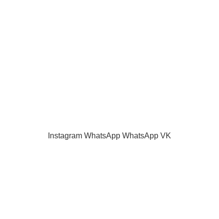
Наш блог
Акции и скидки
Каталог
Контакты
Как оплатить
Продажа запчастей для телевизоров. VASHTV-SERVICE.RU 2013 -
2024 Все права защищены.
Принимаем все виды оплаты.
Instagram
WhatsApp
WhatsApp
VK