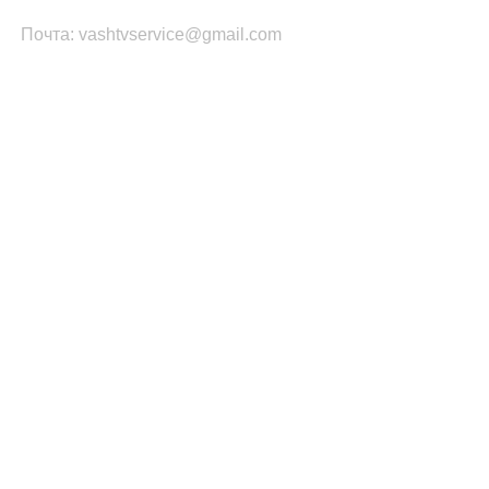
Почта: vashtvservice@gmail.com
КАТЕГОРИИ ТОВАРОВ
Платы Main SSB
Блоки питания ТВ
Led подсветка
T-CON
Шлейфы
Инвертор
ПОПУЛЯРНОЕ
Запчасти Samsung
Запчасти LG
Запчасти PHILIPS