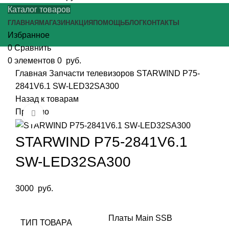
Каталог товаров
ГЛАВНАЯ
МАГАЗИН
АКЦИЯ
ПОМОЩЬ
БЛОГ
КОНТАКТЫ
Избранное
0
Сравнить
0
элементов
0
руб.
Главная
Запчасти телевизоров
STARWIND P75-
2841V6.1 SW-LED32SA300
Назад к товарам
Продано
Нажмите, чтобы увеличить
STARWIND P75-2841V6.1
SW-LED32SA300
3000
руб.
Платы Main SSB
ТИП ТОВАРА