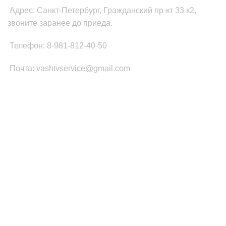
Адрес: Санкт-Петербург, Гражданский пр-кт 33 к2,
звоните заранее до приеда.
Телефон: 8-981-812-40-50
Почта: vashtvservice@gmail.com
КАТЕГОРИИ ТОВАРОВ
Платы Main SSB
Блоки питания ТВ
Led подсветка
T-CON
Шлейфы
Инвертор
ПОПУЛЯРНОЕ