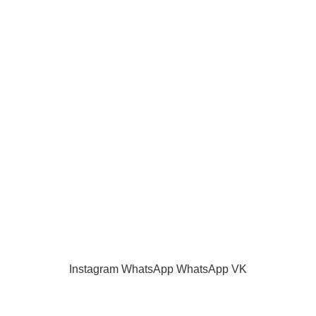
ИНФОРМАЦИЯ
О нас
Наш блог
Акции и скидки
Каталог
Контакты
Как оплатить
Продажа запчастей для телевизоров. VASHTV-SERVICE.RU 2013 -
2024 Все права защищены.
Принимаем все виды оплаты.
Instagram
WhatsApp
WhatsApp
VK