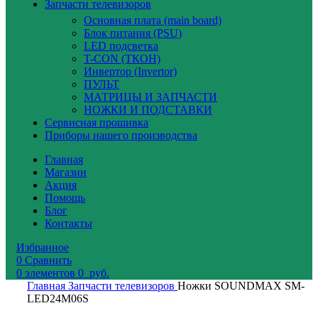
Запчасти телевизоров
Основная плата (main board)
Блок питания (PSU)
LED подсветка
T-CON (ТКОН)
Инвертор (Invertor)
ПУЛЬТ
МАТРИЦЫ И ЗАПЧАСТИ
НОЖКИ И ПОДСТАВКИ
Сервисная прошивка
Приборы нашего производства
Главная
Магазин
Акция
Помощь
Блог
Контакты
Избранное
0
Сравнить
0
элементов
0
руб.
Главная
Запчасти телевизоров
Ножки SOUNDMAX SM-
LED24M06S