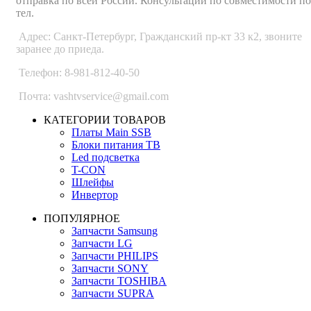
отправка по всей России. Консультации по совместимости по
тел.
Адрес: Санкт-Петербург, Гражданский пр-кт 33 к2, звоните
заранее до приеда.
Телефон: 8-981-812-40-50
Почта: vashtvservice@gmail.com
КАТЕГОРИИ ТОВАРОВ
Платы Main SSB
Блоки питания ТВ
Led подсветка
T-CON
Шлейфы
Инвертор
ПОПУЛЯРНОЕ
Запчасти Samsung
Запчасти LG
Запчасти PHILIPS
Запчасти SONY
Запчасти TOSHIBA
Запчасти SUPRA