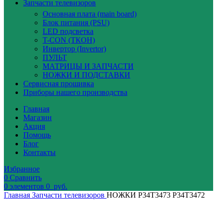
Запчасти телевизоров
Основная плата (main board)
Блок питания (PSU)
LED подсветка
T-CON (ТКОН)
Инвертор (Invertor)
ПУЛЬТ
МАТРИЦЫ И ЗАПЧАСТИ
НОЖКИ И ПОДСТАВКИ
Сервисная прошивка
Приборы нашего производства
Главная
Магазин
Акция
Помощь
Блог
Контакты
Избранное
0
Сравнить
0
элементов
0
руб.
Главная
Запчасти телевизоров
НОЖКИ P34T3473 P34T3472