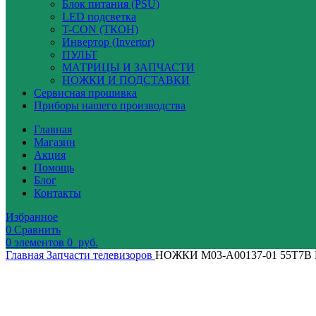
Блок питания (PSU)
LED подсветка
T-CON (ТКОН)
Инвертор (Invertor)
ПУЛЬТ
МАТРИЦЫ И ЗАПЧАСТИ
НОЖКИ И ПОДСТАВКИ
Сервисная прошивка
Приборы нашего производства
Главная
Магазин
Акция
Помощь
Блог
Контакты
Избранное
0
Сравнить
0
элементов
0
руб.
Главная
Запчасти телевизоров
НОЖКИ M03-A00137-01 55T7