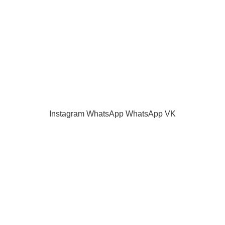
Каталог
Контакты
Как оплатить
Продажа запчастей для телевизоров. VASHTV-SERVICE.RU 2013 -
2024 Все права защищены.
Принимаем все виды оплаты.
Instagram
WhatsApp
WhatsApp
VK