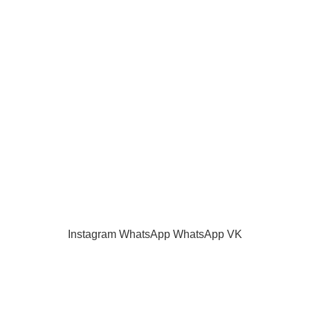
ИНФОРМАЦИЯ
О нас
Наш блог
Акции и скидки
Каталог
Контакты
Как оплатить
Продажа запчастей для телевизоров. VASHTV-SERVICE.RU 2013 -
2024 Все права защищены.
Принимаем все виды оплаты.
Instagram
WhatsApp
WhatsApp
VK