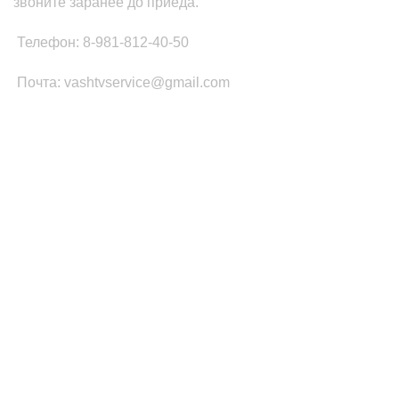
звоните заранее до приеда.
Телефон: 8-981-812-40-50
Почта: vashtvservice@gmail.com
КАТЕГОРИИ ТОВАРОВ
Платы Main SSB
Блоки питания ТВ
Led подсветка
T-CON
Шлейфы
Инвертор
ПОПУЛЯРНОЕ
Запчасти Samsung