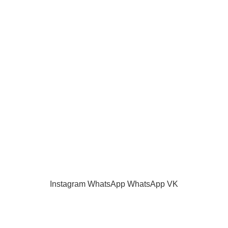
ИНФОРМАЦИЯ
О нас
Наш блог
Акции и скидки
Каталог
Контакты
Как оплатить
Продажа запчастей для телевизоров. VASHTV-SERVICE.RU 2013 -
2024 Все права защищены.
Принимаем все виды оплаты.
Instagram
WhatsApp
WhatsApp
VK