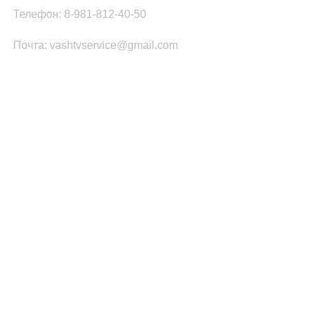
Телефон: 8-981-812-40-50
Почта: vashtvservice@gmail.com
КАТЕГОРИИ ТОВАРОВ
Платы Main SSB
Блоки питания ТВ
Led подсветка
T-CON
Шлейфы
Инвертор
ПОПУЛЯРНОЕ
Запчасти Samsung