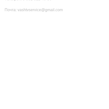
Почта: vashtvservice@gmail.com
КАТЕГОРИИ ТОВАРОВ
Платы Main SSB
Блоки питания ТВ
Led подсветка
T-CON
Шлейфы
Инвертор
ПОПУЛЯРНОЕ
Запчасти Samsung
Запчасти LG
Запчасти PHILIPS