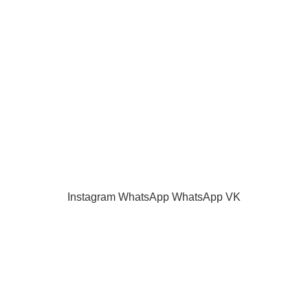
Наш блог
Акции и скидки
Каталог
Контакты
Как оплатить
Продажа запчастей для телевизоров. VASHTV-SERVICE.RU 2013 -
2024 Все права защищены.
Принимаем все виды оплаты.
Instagram
WhatsApp
WhatsApp
VK