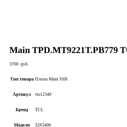
Main TPD.MT9221T.PB779 T
3700
руб.
Тип товара
Платы Main SSB
Артикул
vts12349
Бренд
TCL
Модели
32S5400