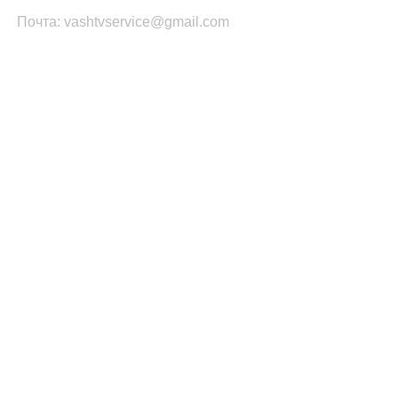
Почта: vashtvservice@gmail.com
КАТЕГОРИИ ТОВАРОВ
Платы Main SSB
Блоки питания ТВ
Led подсветка
T-CON
Шлейфы
Инвертор
ПОПУЛЯРНОЕ
Запчасти Samsung
Запчасти LG
Запчасти PHILIPS