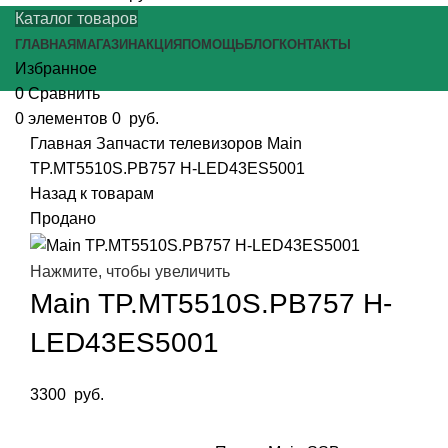
Каталог товаров
ГЛАВНАЯ
МАГАЗИН
АКЦИЯ
ПОМОЩЬ
БЛОГ
КОНТАКТЫ
Избранное
0
Сравнить
0
элементов
0
руб.
Главная
Запчасти телевизоров
Main
TP.MT5510S.PB757 H-LED43ES5001
Назад к товарам
Продано
Нажмите, чтобы увеличить
Main TP.MT5510S.PB757 H-
LED43ES5001
3300
руб.