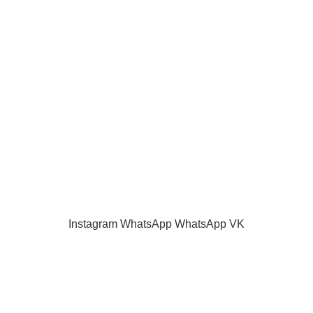
О нас
Наш блог
Акции и скидки
Каталог
Контакты
Как оплатить
Продажа запчастей для телевизоров. VASHTV-SERVICE.RU 2013 -
2024 Все права защищены.
Принимаем все виды оплаты.
Instagram
WhatsApp
WhatsApp
VK