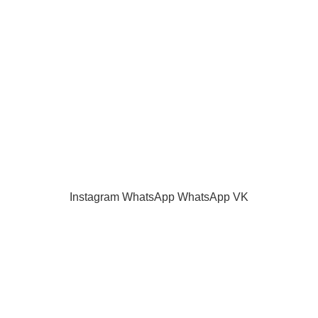
Наш блог
Акции и скидки
Каталог
Контакты
Как оплатить
Продажа запчастей для телевизоров. VASHTV-SERVICE.RU 2013 -
2024 Все права защищены.
Принимаем все виды оплаты.
Instagram
WhatsApp
WhatsApp
VK