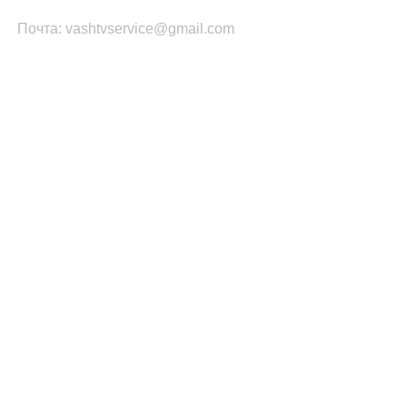
Почта: vashtvservice@gmail.com
КАТЕГОРИИ ТОВАРОВ
Платы Main SSB
Блоки питания ТВ
Led подсветка
T-CON
Шлейфы
Инвертор
ПОПУЛЯРНОЕ
Запчасти Samsung
Запчасти LG
Запчасти PHILIPS