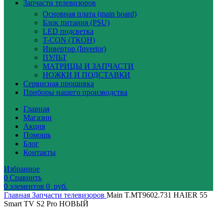
Запчасти телевизоров
Основная плата (main board)
Блок питания (PSU)
LED подсветка
T-CON (ТКОН)
Инвертор (Invertor)
ПУЛЬТ
МАТРИЦЫ И ЗАПЧАСТИ
НОЖКИ И ПОДСТАВКИ
Сервисная прошивка
Приборы нашего производства
Главная
Магазин
Акция
Помощь
Блог
Контакты
Избранное
0
Сравнить
0
элементов
0
руб.
Главная
Запчасти телевизоров
Main T.MT9602.731 HAIER 55
Smart TV S2 Pro НОВЫЙ