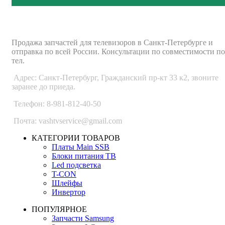
ВАШ ТВ-СЕРВИС
Продажа запчастей для телевизоров в Санкт-Петербурге и
отправка по всей России. Консультации по совместимости по
тел.
Адрес: Санкт-Петербург, Гражданский пр-кт 33 к2, звоните
заранее до приеда.
Телефон: 8-981-812-40-50
Почта: vashtvservice@gmail.com
КАТЕГОРИИ ТОВАРОВ
Платы Main SSB
Блоки питания ТВ
Led подсветка
T-CON
Шлейфы
Инвертор
ПОПУЛЯРНОЕ
Запчасти Samsung