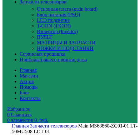
Запчасти телевизоров
Основная плата (main board)
Блок питания (PSU)
LED подсветка
T-CON (ТКОН)
Инвертор (Invertor)
ПУЛЬТ
МАТРИЦЫ И ЗАПЧАСТИ
НОЖКИ И ПОДСТАВКИ
Сервисная прошивка
Приборы нашего производства
Главная
Магазин
Акция
Помощь
Блог
Контакты
Избранное
0
Сравнить
0
элементов
0
руб.
Главная
Запчасти телевизоров
Main MS68860-ZC01-01 LT-
50MU508 LOT 01