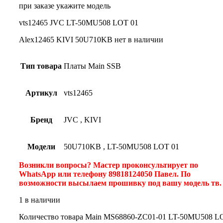
при заказе укажите модель
vts12465 JVC LT-50MU508 LOT 01
Alex12465 KIVI 50U710KB нет в наличии
Тип товара
Платы Main SSB
Артикул
vts12465
Бренд
JVC
,
KIVI
Модели
50U710KB
,
LT-50MU508 LOT 01
Возникли вопросы? Мастер проконсультирует по
WhatsApp или телефону 89818124050 Павел. По
возможности высылаем прошивку под вашу модель тв
1 в наличии
Количество товара Main MS68860-ZC01-01 LT-50MU508 L