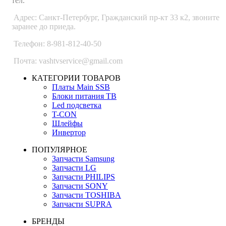
тел.
Адрес: Санкт-Петербург, Гражданский пр-кт 33 к2, звоните
заранее до приеда.
Телефон: 8-981-812-40-50
Почта: vashtvservice@gmail.com
КАТЕГОРИИ ТОВАРОВ
Платы Main SSB
Блоки питания ТВ
Led подсветка
T-CON
Шлейфы
Инвертор
ПОПУЛЯРНОЕ
Запчасти Samsung
Запчасти LG
Запчасти PHILIPS
Запчасти SONY
Запчасти TOSHIBA
Запчасти SUPRA
БРЕНДЫ