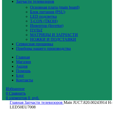
Запчасти телевизоров
Основная плата (main board)
Блок питания (PSU)
LED подсветка
T-CON (ТКОН)
Инвертор (Invertor)
ПУЛЬТ
МАТРИЦЫ И ЗАПЧАСТИ
НОЖКИ И ПОДСТАВКИ
Сервисная прошивка
Приборы нашего производства
Главная
Магазин
Акция
Помощь
Блог
Контакты
Избранное
0
Сравнить
0
элементов
0
руб.
Главная
Запчасти телевизоров
Main JUC7.820.00243914 H-
LED50EU7008