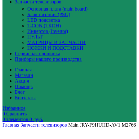
Запчасти телевизоров
Основная плата (main board)
Блок питания (PSU)
LED подсветка
T-CON (ТКОН)
Инвертор (Invertor)
ПУЛЬТ
МАТРИЦЫ И ЗАПЧАСТИ
НОЖКИ И ПОДСТАВКИ
Сервисная прошивка
Приборы нашего производства
Главная
Магазин
Акция
Помощь
Блог
Контакты
Избранное
0
Сравнить
0
элементов
0
руб.
Главная
Запчасти телевизоров
Main JRY-F9HUHD-AV1 M2766