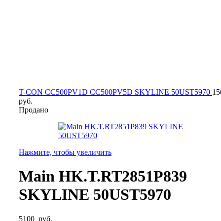
T-CON CC500PV1D CC500PV5D SKYLINE 50UST5970
15
руб.
Продано
Нажмите, чтобы увеличить
Main HK.T.RT2851P839
SKYLINE 50UST5970
5100
руб.