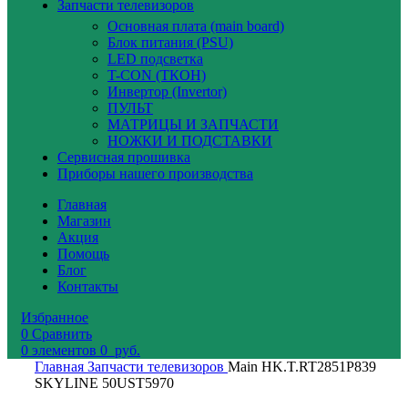
Запчасти телевизоров
Основная плата (main board)
Блок питания (PSU)
LED подсветка
T-CON (ТКОН)
Инвертор (Invertor)
ПУЛЬТ
МАТРИЦЫ И ЗАПЧАСТИ
НОЖКИ И ПОДСТАВКИ
Сервисная прошивка
Приборы нашего производства
Главная
Магазин
Акция
Помощь
Блог
Контакты
Избранное
0
Сравнить
0
элементов
0
руб.
Главная
Запчасти телевизоров
Main HK.T.RT2851P839
SKYLINE 50UST5970