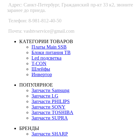
Адрес: Санкт-Петербург, Гражданский пр-кт 33 к2, звоните
заранее до приеда.
Телефон: 8-981-812-40-50
Почта: vashtvservice@gmail.com
КАТЕГОРИИ ТОВАРОВ
Платы Main SSB
Блоки питания ТВ
Led подсветка
T-CON
Шлейфы
Инвертор
ПОПУЛЯРНОЕ
Запчасти Samsung
Запчасти LG
Запчасти PHILIPS
Запчасти SONY
Запчасти TOSHIBA
Запчасти SUPRA
БРЕНДЫ
Запчасти SHARP