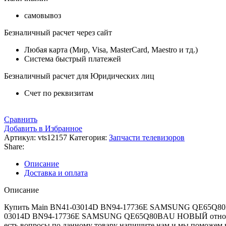
самовывоз
Безналичный расчет через сайт
Любая карта (Мир, Visa, MasterCard, Maestro и тд.)
Система быстрый платежей
Безналичный расчет для Юридических лиц
Счет по реквизитам
Сравнить
Добавить в Избранное
Артикул:
vts12157
Категория:
Запчасти телевизоров
Share:
Описание
Доставка и оплата
Описание
Купить Main BN41-03014D BN94-17736E SAMSUNG QE65Q80BAU 
03014D BN94-17736E SAMSUNG QE65Q80BAU НОВЫЙ относится
есть вопросы по данному товару напишите нам и мы поможем 