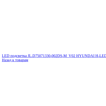
LED подсветка JL.D75071330-002DS-M_V02 HYUNDAI H-L
Назад к товарам