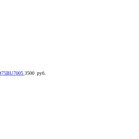
ED75BU7005
3500
руб.