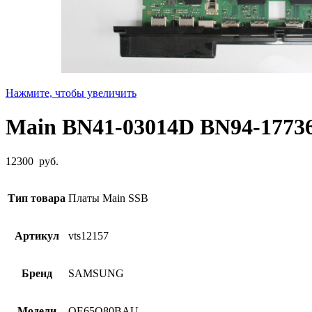
Нажмите, чтобы увеличить
Main BN41-03014D BN94-1
12300
руб.
Тип товара
Платы Main SSB
Артикул
vts12157
Бренд
SAMSUNG
Модели
QE65Q80BAU