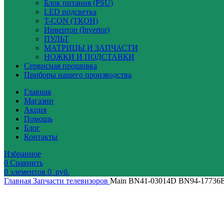
Блок питания (PSU)
LED подсветка
T-CON (ТКОН)
Инвертор (Invertor)
ПУЛЬТ
МАТРИЦЫ И ЗАПЧАСТИ
НОЖКИ И ПОДСТАВКИ
Сервисная прошивка
Приборы нашего производства
Главная
Магазин
Акция
Помощь
Блог
Контакты
Избранное
0
Сравнить
0
элементов
0
руб.
Главная
Запчасти телевизоров
Main BN41-03014D BN94-17