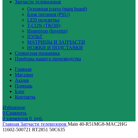
Запчасти телевизоров
Основная плата (main board)
Блок питания (PSU)
LED подсветка
T-CON (ТКОН)
Инвертор (Invertor)
ПУЛЬТ
МАТРИЦЫ И ЗАПЧАСТИ
НОЖКИ И ПОДСТАВКИ
Сервисная прошивка
Приборы нашего производства
Главная
Магазин
Акция
Помощь
Блог
Контакты
Избранное
0
Сравнить
0
элементов
0
руб.
Главная
Запчасти телевизоров
Main 40-R51MG8-MAC2HG
11602-500721 RT2851 50C635