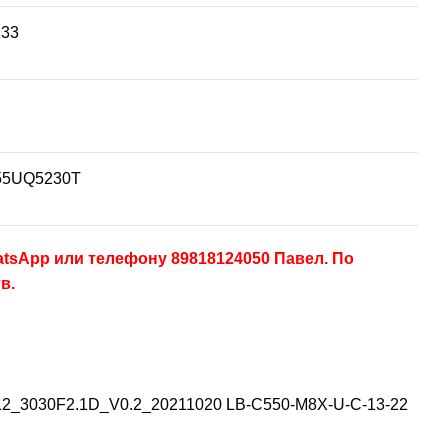
133
55UQ5230T
tsApp или телефону 89818124050 Павел. По
тв.
12_3030F2.1D_V0.2_20211020 LB-C550-M8X-U-C-13-22