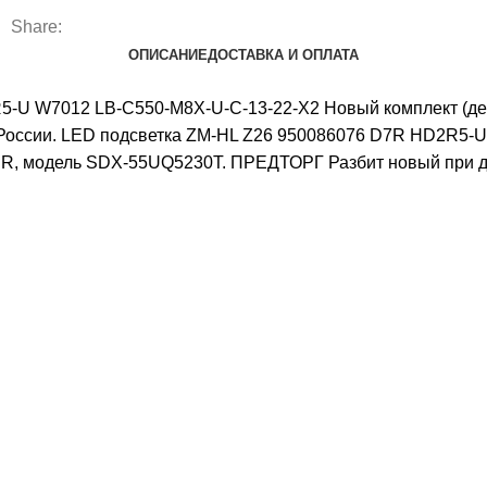
Share:
ОПИСАНИЕ
ДОСТАВКА И ОПЛАТА
-U W7012 LB-C550-M8X-U-C-13-22-X2 Новый комплект (демо
и России. LED подсветка ZM-HL Z26 950086076 D7R HD2R5
ER, модель SDX-55UQ5230T. ПРЕДТОРГ Разбит новый при до