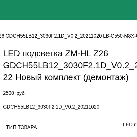
Z26 GDCH55LB12_3030F2.1D_V0.2_20211020 LB-C550-M8X-U
LED подсветка ZM-HL Z26
GDCH55LB12_3030F2.1D_V0.2_2
22 Новый комплект (демонтаж)
2500
руб.
GDCH55LB12_3030F2.1D_V0.2_20211020
LED п
ТИП ТОВАРА