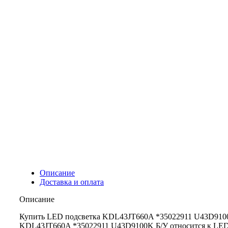
Описание
Доставка и оплата
Описание
Купить LED подсветка KDL43JT660A *35022911 U43D9100K Б
KDL43JT660A *35022911 U43D9100K Б/У относится к LED п