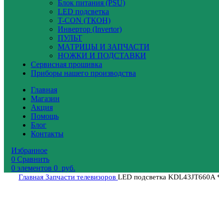
Блок питания (PSU)
LED подсветка
T-CON (ТКОН)
Инвертор (Invertor)
ПУЛЬТ
МАТРИЦЫ И ЗАПЧАСТИ
НОЖКИ И ПОДСТАВКИ
Сервисная прошивка
Приборы нашего производства
Главная
Магазин
Акция
Помощь
Блог
Контакты
Избранное
0
Сравнить
0
элементов
0
руб.
Главная
Запчасти телевизоров
LED подсветка KDL43JT660A 