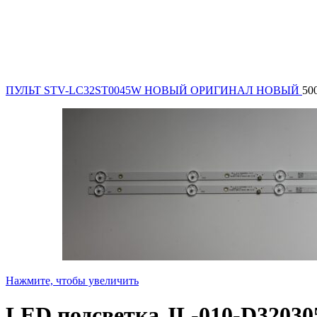
ПУЛЬТ STV-LC32ST0045W НОВЫЙ ОРИГИНАЛ НОВЫЙ
50
Нажмите, чтобы увеличить
LED подсветка JL-010-D32030