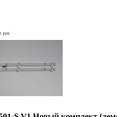
0
руб.
501-S V1 Новый комплект (дем