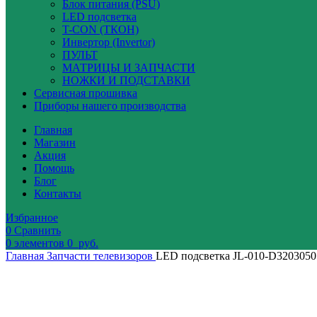
Блок питания (PSU)
LED подсветка
T-CON (ТКОН)
Инвертор (Invertor)
ПУЛЬТ
МАТРИЦЫ И ЗАПЧАСТИ
НОЖКИ И ПОДСТАВКИ
Сервисная прошивка
Приборы нашего производства
Главная
Магазин
Акция
Помощь
Блог
Контакты
Избранное
0
Сравнить
0
элементов
0
руб.
Главная
Запчасти телевизоров
LED подсветка JL-010-D3203050