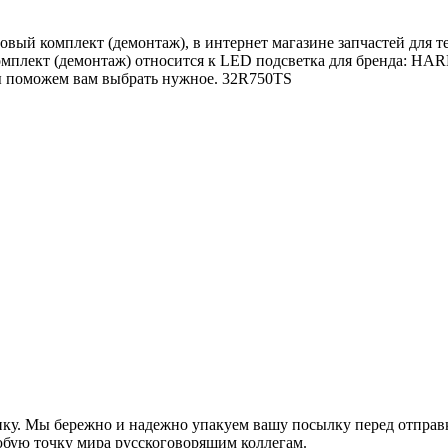
омплект (демонтаж), в интернет магазине запчастей для теле
кт (демонтаж) относится к LED подсветка для бренда: HARP
мы поможем вам выбрать нужное. 32R750TS
ку. Мы бережно и надежно упакуем вашу посылку перед отправко
любую точку мира русскоговорящим коллегам.