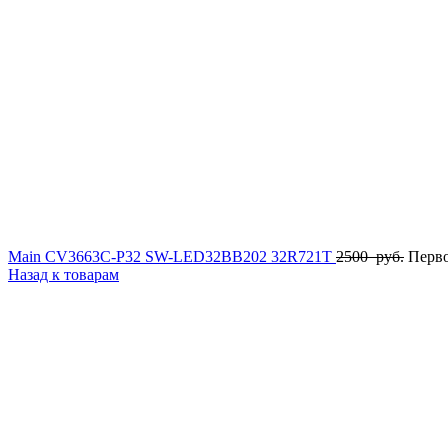
Main CV3663C-P32 SW-LED32BB202 32R721T
2500
руб.
Перво
Назад к товарам