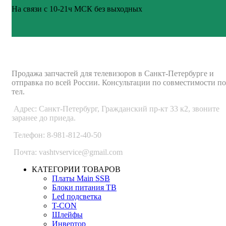
На связи с 10-21ч МСК без выходных
ВАШ ТВ-СЕРВИС
Продажа запчастей для телевизоров в Санкт-Петербурге и
отправка по всей России. Консультации по совместимости по
тел.
Адрес: Санкт-Петербург, Гражданский пр-кт 33 к2, звоните
заранее до приеда.
Телефон: 8-981-812-40-50
Почта: vashtvservice@gmail.com
КАТЕГОРИИ ТОВАРОВ
Платы Main SSB
Блоки питания ТВ
Led подсветка
T-CON
Шлейфы
Инвертор