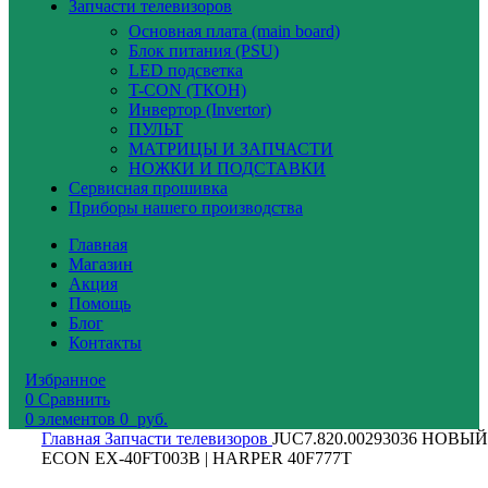
Запчасти телевизоров
Основная плата (main board)
Блок питания (PSU)
LED подсветка
T-CON (ТКОН)
Инвертор (Invertor)
ПУЛЬТ
МАТРИЦЫ И ЗАПЧАСТИ
НОЖКИ И ПОДСТАВКИ
Сервисная прошивка
Приборы нашего производства
Главная
Магазин
Акция
Помощь
Блог
Контакты
Избранное
0
Сравнить
0
элементов
0
руб.
Главная
Запчасти телевизоров
JUC7.820.00293036 НОВЫЙ
ECON EX-40FT003B | HARPER 40F777T