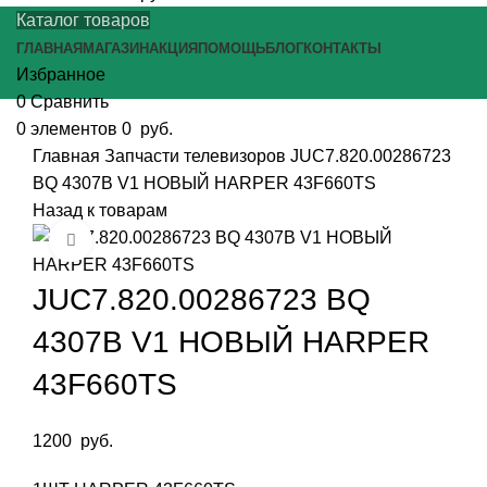
Каталог товаров
ГЛАВНАЯ
МАГАЗИН
АКЦИЯ
ПОМОЩЬ
БЛОГ
КОНТАКТЫ
Избранное
0
Сравнить
0
элементов
0
руб.
Главная
Запчасти телевизоров
JUC7.820.00286723
BQ 4307B V1 НОВЫЙ HARPER 43F660TS
Назад к товарам
Нажмите, чтобы увеличить
JUC7.820.00286723 BQ
4307B V1 НОВЫЙ HARPER
43F660TS
1200
руб.