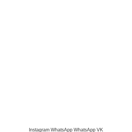
Запчасти DEXP
Запчасти TELEFUNKEN
ИНФОРМАЦИЯ
О нас
Наш блог
Акции и скидки
Каталог
Контакты
Как оплатить
Продажа запчастей для телевизоров. VASHTV-SERVICE.RU 2013 -
2024 Все права защищены.
Принимаем все виды оплаты.
Instagram
WhatsApp
WhatsApp
VK