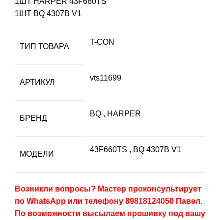
1ШТ HARPER 43F660TS
1ШТ BQ 4307B V1
T-CON
ТИП ТОВАРА
vts11699
АРТИКУЛ
BQ
,
HARPER
БРЕНД
43F660TS
,
BQ 4307B V1
МОДЕЛИ
Возникли вопросы? Мастер проконсультирует
по WhatsApp или телефону 89818124050 Павел.
По возможности высылаем прошивку под вашу