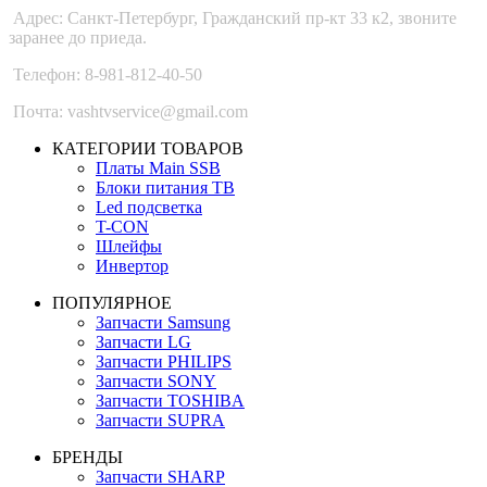
Адрес: Санкт-Петербург, Гражданский пр-кт 33 к2, звоните
заранее до приеда.
Телефон: 8-981-812-40-50
Почта: vashtvservice@gmail.com
КАТЕГОРИИ ТОВАРОВ
Платы Main SSB
Блоки питания ТВ
Led подсветка
T-CON
Шлейфы
Инвертор
ПОПУЛЯРНОЕ
Запчасти Samsung
Запчасти LG
Запчасти PHILIPS
Запчасти SONY
Запчасти TOSHIBA
Запчасти SUPRA
БРЕНДЫ
Запчасти SHARP