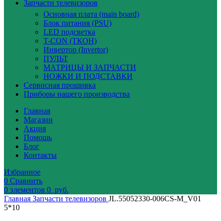
Запчасти телевизоров
Основная плата (main board)
Блок питания (PSU)
LED подсветка
T-CON (ТКОН)
Инвертор (Invertor)
ПУЛЬТ
МАТРИЦЫ И ЗАПЧАСТИ
НОЖКИ И ПОДСТАВКИ
Сервисная прошивка
Приборы нашего производства
Главная
Магазин
Акция
Помощь
Блог
Контакты
Избранное
0
Сравнить
0
элементов
0
руб.
Главная
Запчасти телевизоров
JL.55052330-006CS-M_V01
5*10