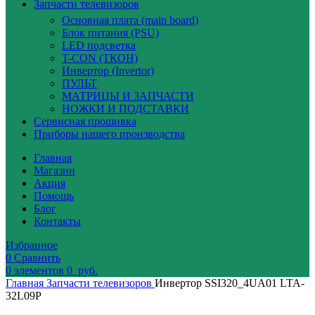
Запчасти телевизоров
Основная плата (main board)
Блок питания (PSU)
LED подсветка
T-CON (ТКОН)
Инвертор (Invertor)
ПУЛЬТ
МАТРИЦЫ И ЗАПЧАСТИ
НОЖКИ И ПОДСТАВКИ
Сервисная прошивка
Приборы нашего производства
Главная
Магазин
Акция
Помощь
Блог
Контакты
Избранное
0
Сравнить
0
элементов
0
руб.
Главная
Запчасти телевизоров
Инвертор SSI320_4UA01 LTA-
32L09P