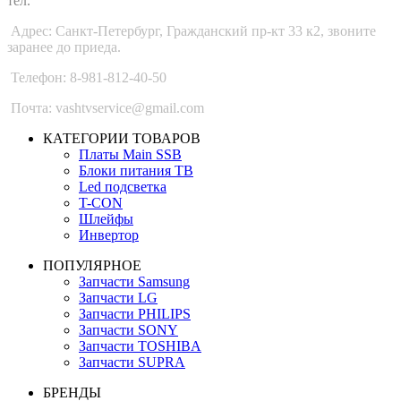
тел.
Адрес: Санкт-Петербург, Гражданский пр-кт 33 к2, звоните
заранее до приеда.
Телефон: 8-981-812-40-50
Почта: vashtvservice@gmail.com
КАТЕГОРИИ ТОВАРОВ
Платы Main SSB
Блоки питания ТВ
Led подсветка
T-CON
Шлейфы
Инвертор
ПОПУЛЯРНОЕ
Запчасти Samsung
Запчасти LG
Запчасти PHILIPS
Запчасти SONY
Запчасти TOSHIBA
Запчасти SUPRA
БРЕНДЫ