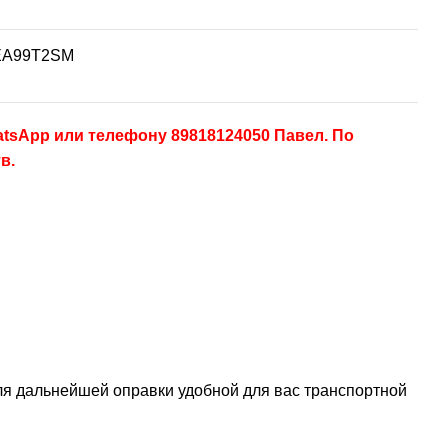
EA99T2SM
tsApp или телефону 89818124050 Павел. По
тв.
ля дальнейшей оправки удобной для вас транспортной