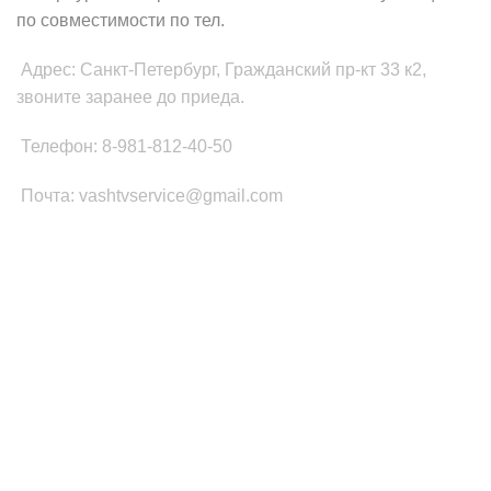
по совместимости по тел.
Адрес: Санкт-Петербург, Гражданский пр-кт 33 к2,
звоните заранее до приеда.
Телефон: 8-981-812-40-50
Почта: vashtvservice@gmail.com
КАТЕГОРИИ ТОВАРОВ
Платы Main SSB
Блоки питания ТВ
Led подсветка
T-CON
Шлейфы
Инвертор