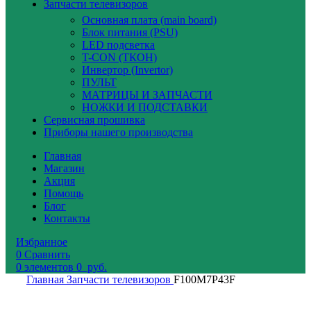
Запчасти телевизоров
Основная плата (main board)
Блок питания (PSU)
LED подсветка
T-CON (ТКОН)
Инвертор (Invertor)
ПУЛЬТ
МАТРИЦЫ И ЗАПЧАСТИ
НОЖКИ И ПОДСТАВКИ
Сервисная прошивка
Приборы нашего производства
Главная
Магазин
Акция
Помощь
Блог
Контакты
Избранное
0
Сравнить
0
элементов
0
руб.
Главная
Запчасти телевизоров
F100M7P43F