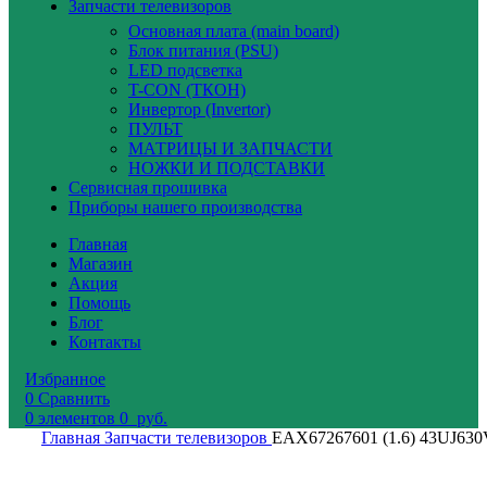
Запчасти телевизоров
Основная плата (main board)
Блок питания (PSU)
LED подсветка
T-CON (ТКОН)
Инвертор (Invertor)
ПУЛЬТ
МАТРИЦЫ И ЗАПЧАСТИ
НОЖКИ И ПОДСТАВКИ
Сервисная прошивка
Приборы нашего производства
Главная
Магазин
Акция
Помощь
Блог
Контакты
Избранное
0
Сравнить
0
элементов
0
руб.
Главная
Запчасти телевизоров
EAX67267601 (1.6) 43UJ63