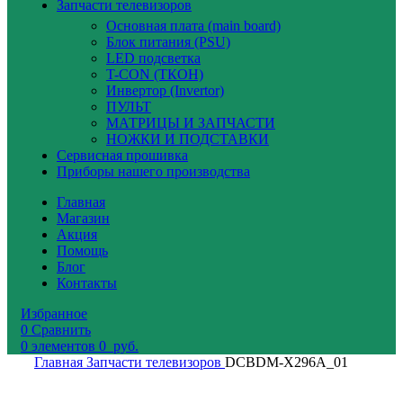
Запчасти телевизоров
Основная плата (main board)
Блок питания (PSU)
LED подсветка
T-CON (ТКОН)
Инвертор (Invertor)
ПУЛЬТ
МАТРИЦЫ И ЗАПЧАСТИ
НОЖКИ И ПОДСТАВКИ
Сервисная прошивка
Приборы нашего производства
Главная
Магазин
Акция
Помощь
Блог
Контакты
Избранное
0
Сравнить
0
элементов
0
руб.
Главная
Запчасти телевизоров
DCBDM-X296A_01