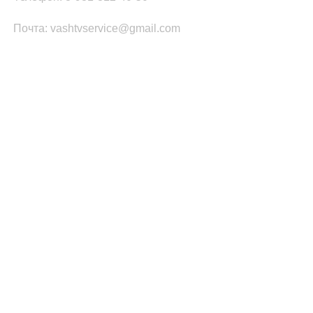
Почта: vashtvservice@gmail.com
КАТЕГОРИИ ТОВАРОВ
Платы Main SSB
Блоки питания ТВ
Led подсветка
T-CON
Шлейфы
Инвертор
ПОПУЛЯРНОЕ
Запчасти Samsung
Запчасти LG
Запчасти PHILIPS