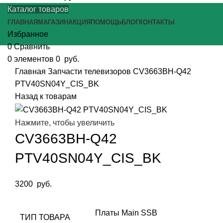
Каталог товаров
ГЛАВНАЯ
МАГАЗИН
АКЦИЯ
ПОМОЩЬ
БЛОГ
КОНТАКТЫ
Избранное
0
Сравнить
0
элементов
0
руб.
Главная
Запчасти телевизоров
CV3663BH-Q42
PTV40SN04Y_CIS_BK
Назад к товарам
Нажмите, чтобы увеличить
CV3663BH-Q42
PTV40SN04Y_CIS_BK
3200
руб.
Платы Main SSB
ТИП ТОВАРА