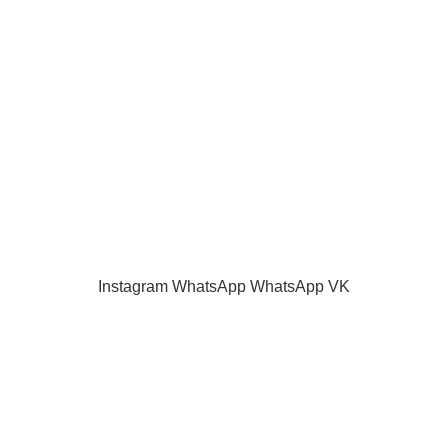
Наш блог
Акции и скидки
Каталог
Контакты
Как оплатить
Продажа запчастей для телевизоров. VASHTV-SERVICE.RU 2013 -
2024 Все права защищены.
Принимаем все виды оплаты.
Instagram
WhatsApp
WhatsApp
VK