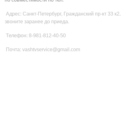
Адрес: Санкт-Петербург, Гражданский пр-кт 33 к2,
звоните заранее до приеда.
Телефон: 8-981-812-40-50
Почта: vashtvservice@gmail.com
КАТЕГОРИИ ТОВАРОВ
Платы Main SSB
Блоки питания ТВ
Led подсветка
T-CON
Шлейфы
Инвертор