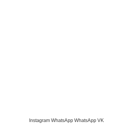
Запчасти TELEFUNKEN
ИНФОРМАЦИЯ
О нас
Наш блог
Акции и скидки
Каталог
Контакты
Как оплатить
Продажа запчастей для телевизоров. VASHTV-SERVICE.RU 2013 -
2024 Все права защищены.
Принимаем все виды оплаты.
Instagram
WhatsApp
WhatsApp
VK