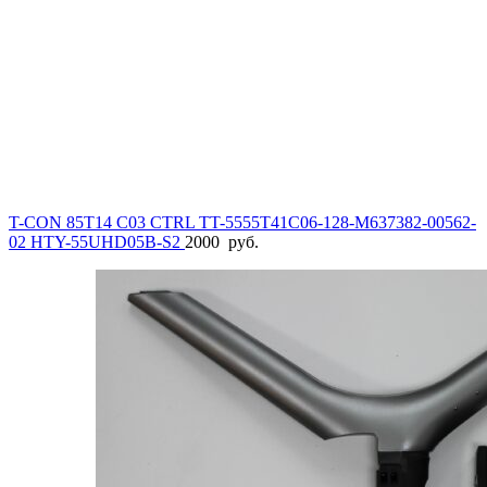
T-CON 85T14 C03 CTRL TT-5555T41C06-128-M637382-00562-
02 HTY-55UHD05B-S2
2000
руб.