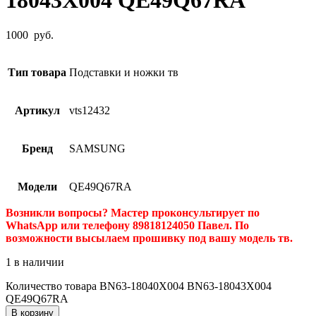
18043X004 QE49Q67RA
1000
руб.
Тип товара
Подставки и ножки тв
Артикул
vts12432
Бренд
SAMSUNG
Модели
QE49Q67RA
Возникли вопросы? Мастер проконсультирует по
WhatsApp или телефону 89818124050 Павел. По
возможности высылаем прошивку под вашу модель тв.
1 в наличии
Количество товара BN63-18040X004 BN63-18043X004
QE49Q67RA
В корзину