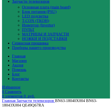
Запчасти телевизоров
Основная плата (main board)
Блок питания (PSU)
LED подсветка
T-CON (ТКОН)
Инвертор (Invertor)
ПУЛЬТ
МАТРИЦЫ И ЗАПЧАСТИ
НОЖКИ И ПОДСТАВКИ
Сервисная прошивка
Приборы нашего производства
Главная
Магазин
Акция
Помощь
Блог
Контакты
Избранное
0
Сравнить
0
элементов
0
руб.
Главная
Запчасти телевизоров
BN63-18040X004 BN63-
18043X004 QE49Q67RA