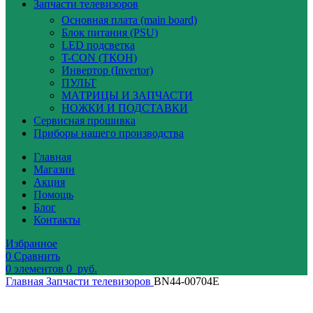
Запчасти телевизоров
Основная плата (main board)
Блок питания (PSU)
LED подсветка
T-CON (ТКОН)
Инвертор (Invertor)
ПУЛЬТ
МАТРИЦЫ И ЗАПЧАСТИ
НОЖКИ И ПОДСТАВКИ
Сервисная прошивка
Приборы нашего производства
Главная
Магазин
Акция
Помощь
Блог
Контакты
Избранное
0
Сравнить
0
элементов
0
руб.
Главная
Запчасти телевизоров
BN44-00704E