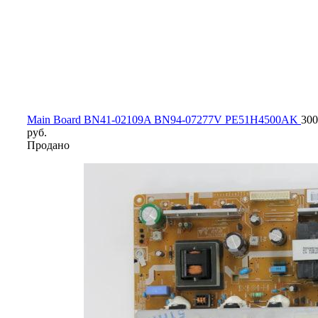
Main Board BN41-02109A BN94-07277V PE51H4500AK
30
руб.
Продано