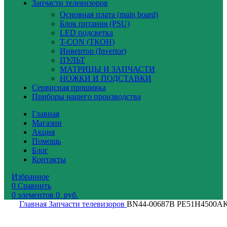
Запчасти телевизоров
Основная плата (main board)
Блок питания (PSU)
LED подсветка
T-CON (ТКОН)
Инвертор (Invertor)
ПУЛЬТ
МАТРИЦЫ И ЗАПЧАСТИ
НОЖКИ И ПОДСТАВКИ
Сервисная прошивка
Приборы нашего производства
Главная
Магазин
Акция
Помощь
Блог
Контакты
Избранное
0
Сравнить
0
элементов
0
руб.
Главная
Запчасти телевизоров
BN44-00687B PE51H4500A