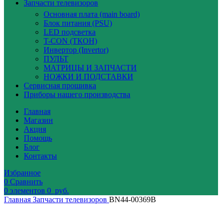
Запчасти телевизоров
Основная плата (main board)
Блок питания (PSU)
LED подсветка
T-CON (ТКОН)
Инвертор (Invertor)
ПУЛЬТ
МАТРИЦЫ И ЗАПЧАСТИ
НОЖКИ И ПОДСТАВКИ
Сервисная прошивка
Приборы нашего производства
Главная
Магазин
Акция
Помощь
Блог
Контакты
Избранное
0
Сравнить
0
элементов
0
руб.
Главная
Запчасти телевизоров
BN44-00369B