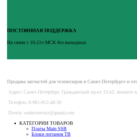
ПОСТОЯННАЯ ПОДДЕРЖКА
На связи с 10-21ч МСК без выходных
ВАШ ТВ-СЕРВИС
Продажа запчастей для телевизоров в Санкт-Петербурге и от
Адрес: Санкт-Петербург, Гражданский пр-кт 33 к2, звоните з
Телефон: 8-981-812-40-50
Почта: vashtvservice@gmail.com
КАТЕГОРИИ ТОВАРОВ
Платы Main SSB
Блоки питания ТВ