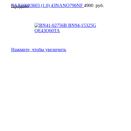
EAX69083603 (1.0) 43NANO796NF
4900
руб.
Продано
Нажмите, чтобы увеличить