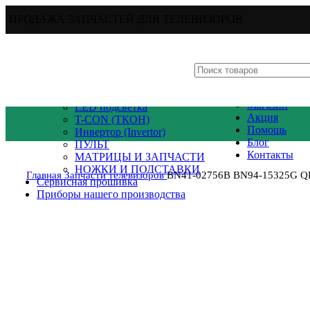
ПРОДАЖА ЗАПЧАСТЕЙ ДЛЯ ТЕЛЕВИЗОРОВ
Каталог товаров
Запчасти телевизоров
Основная плата (main board)
Главная
Блок питания (PSU)
Магазин
LED подсветка
Акция
T-CON (ТКОН)
Помощь
Инвертор (Invertor)
Блог
ПУЛЬТ
Контакты
МАТРИЦЫ И ЗАПЧАСТИ
НОЖКИ И ПОДСТАВКИ
Главная
Запчасти телевизоров
BN41-02756B BN94-15325G 
Сервисная прошивка
Приборы нашего производства