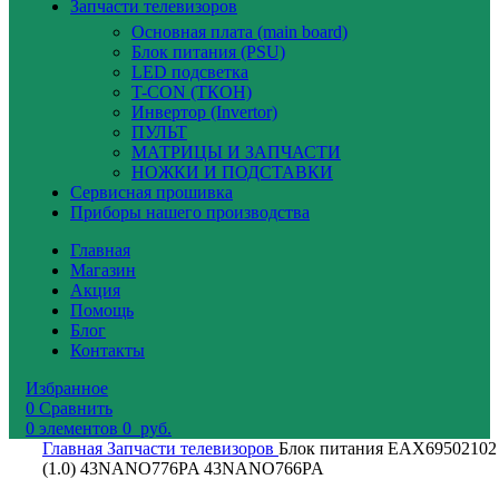
Запчасти телевизоров
Основная плата (main board)
Блок питания (PSU)
LED подсветка
T-CON (ТКОН)
Инвертор (Invertor)
ПУЛЬТ
МАТРИЦЫ И ЗАПЧАСТИ
НОЖКИ И ПОДСТАВКИ
Сервисная прошивка
Приборы нашего производства
Главная
Магазин
Акция
Помощь
Блог
Контакты
Избранное
0
Сравнить
0
элементов
0
руб.
Главная
Запчасти телевизоров
Блок питания EAX69502102
(1.0) 43NANO776PA 43NANO766PA