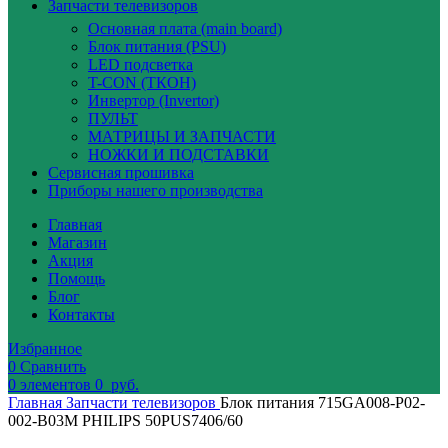
Запчасти телевизоров
Основная плата (main board)
Блок питания (PSU)
LED подсветка
T-CON (ТКОН)
Инвертор (Invertor)
ПУЛЬТ
МАТРИЦЫ И ЗАПЧАСТИ
НОЖКИ И ПОДСТАВКИ
Сервисная прошивка
Приборы нашего производства
Главная
Магазин
Акция
Помощь
Блог
Контакты
Избранное
0
Сравнить
0
элементов
0
руб.
Главная
Запчасти телевизоров
Блок питания 715GA008-P02-
002-B03M PHILIPS 50PUS7406/60