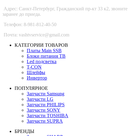
Адрес: Санкт-Петербург, Гражданский пр-кт 33 к2, звоните
заранее до приеда.
Телефон: 8-981-812-40-50
Почта: vashtvservice@gmail.com
КАТЕГОРИИ ТОВАРОВ
Платы Main SSB
Блоки питания ТВ
Led подсветка
T-CON
Шлейфы
Инвертор
ПОПУЛЯРНОЕ
Запчасти Samsung
Запчасти LG
Запчасти PHILIPS
Запчасти SONY
Запчасти TOSHIBA
Запчасти SUPRA
БРЕНДЫ