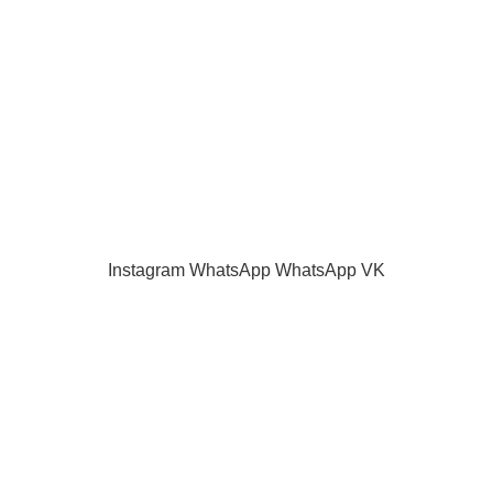
Акции и скидки
Каталог
Контакты
Как оплатить
Продажа запчастей для телевизоров. VASHTV-SERVICE.RU 2013 -
2024 Все права защищены.
Принимаем все виды оплаты.
Instagram
WhatsApp
WhatsApp
VK