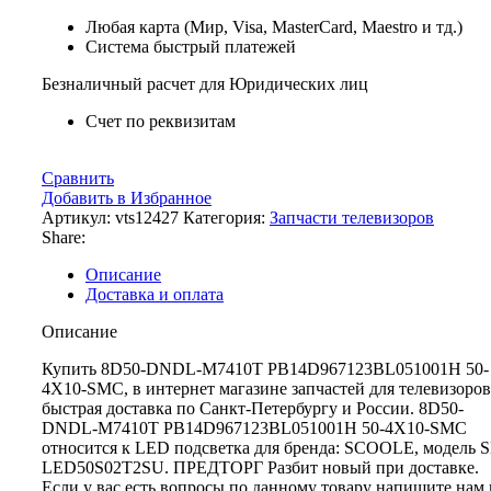
Любая карта (Мир, Visa, MasterCard, Maestro и тд.)
Система быстрый платежей
Безналичный расчет для Юридических лиц
Счет по реквизитам
Сравнить
Добавить в Избранное
Артикул:
vts12427
Категория:
Запчасти телевизоров
Share:
Описание
Доставка и оплата
Описание
Купить 8D50-DNDL-M7410T PB14D967123BL051001H 50-
4X10-SMC, в интернет магазине запчастей для телевизоров
быстрая доставка по Санкт-Петербургу и России. 8D50-
DNDL-M7410T PB14D967123BL051001H 50-4X10-SMC
относится к LED подсветка для бренда: SCOOLE, модель S
LED50S02T2SU. ПРЕДТОРГ Разбит новый при доставке.
Если у вас есть вопросы по данному товару напишите нам 