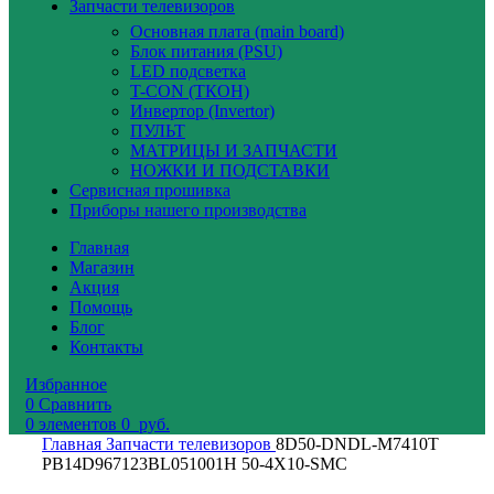
Запчасти телевизоров
Основная плата (main board)
Блок питания (PSU)
LED подсветка
T-CON (ТКОН)
Инвертор (Invertor)
ПУЛЬТ
МАТРИЦЫ И ЗАПЧАСТИ
НОЖКИ И ПОДСТАВКИ
Сервисная прошивка
Приборы нашего производства
Главная
Магазин
Акция
Помощь
Блог
Контакты
Избранное
0
Сравнить
0
элементов
0
руб.
Главная
Запчасти телевизоров
8D50-DNDL-M7410T
PB14D967123BL051001H 50-4X10-SMC